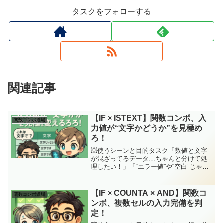
タスクをフォローする
関連記事
【IF × ISTEXT】関数コンボ、入
関数コンボ道場
力値が“文字かどうか”を見極め
ろ！
💥使うシーンと目的タスク「数値と文字
が混ざってるデータ…ちゃんと分けて処
理したい！」「“エラー値”や“空白”じゃな
く、“文字列”だけに反応して何か表示した
い」そんなとき頼りになるのが、文字認
識の番人 ISTEXT関数！ジッピー
【IF × COUNTA × AND】関数コ
関数コンボ道場
(ChatGP...
ンボ、複数セルの入力完備を判
定！