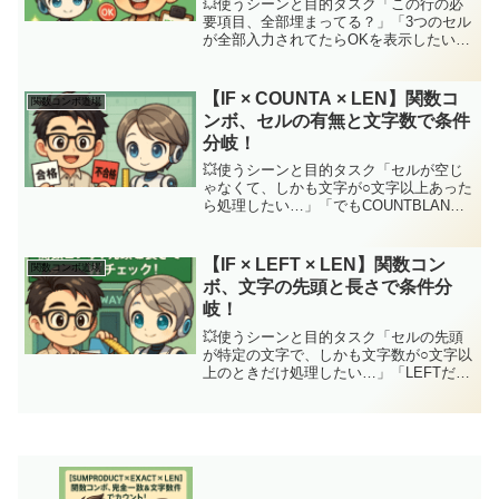
💥使うシーンと目的タスク「この行の必
要項目、全部埋まってる？」「3つのセル
が全部入力されてたらOKを表示したい」
「複数の範囲が埋まってる時だけ集計や
計算をしたい」そんなとき、このコンボ
が大活躍！COUNTAで“中身の有無”を数
【IF × COUNTA × LEN】関数コ
関数コンボ道場
え、ANDで複...
ンボ、セルの有無と文字数で条件
分岐！
💥使うシーンと目的タスク「セルが空じ
ゃなくて、しかも文字が○文字以上あった
ら処理したい…」「でもCOUNTBLANK
やLENだけやと条件足りんし…どう組め
ばええねん！」そんな悩みを一発で解決
するのが【IF × COUNTA × LEN】の合...
【IF × LEFT × LEN】関数コン
関数コンボ道場
ボ、文字の先頭と長さで条件分
岐！
💥使うシーンと目的タスク「セルの先頭
が特定の文字で、しかも文字数が○文字以
上のときだけ処理したい…」「LEFTだけ
じゃ条件足りんし、LENだけじゃ先頭の
判定できへん…」そんな時にバッチリ決
まるのが【IF × LEFT × LEN】のコンボ
や...