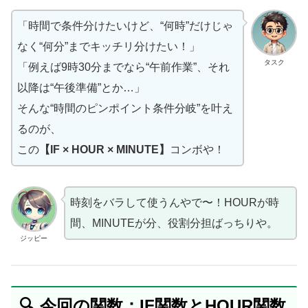
「時間で条件分けたいけど、“何時”だけじゃ
なく“何分”までキッチリ分けたい！」
タスク
「例えば9時30分までなら“午前作業”、それ
以降は“午後準備”とか…」
そんな“時間のピンポイント条件分岐”を叶え
るのが、
この
【IF × HOUR × MINUTE】
コンボや！
時刻をバラして使うんやで〜！HOURが時
間、MINUTEが分、役割分担ばっちりや。
ジッピー
🔍 今回の関数：IF関数とHOUR関数