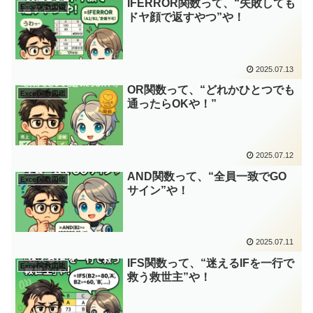
IFERROR関数って、“失敗しても
Excel関数図鑑
ドヤ顔で返すやつ”や！
2025.07.13
OR関数って、“どれかひとつでも
Excel関数図鑑
通ったらOKや！”
2025.07.12
AND関数って、“全員一致でGO
Excel関数図鑑
サイン”や！
2025.07.11
IFS関数って、“迷えるIFを一行で
Excel関数図鑑
救う救世主”や！