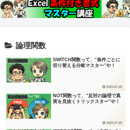
論理関数
SWITCH関数って、“条件ごとに
Excel関数図鑑
切り替える分岐マスター”や！
2025.07.20
NOT関数って、“反対の論理で真
Excel関数図鑑
実を見抜くトリックスター”や！
2025.07.20