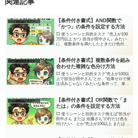
関連記事
【条件付き書式】AND関数で
Excel条件付き書式マスター講座
「かつ」の条件を設定する方法
💥 使うシーンと目的タスク『売上が100
万円以上 かつ 担当が田中さん』みたい
に、複数条件を満たしたときだけ色付け
したいんやけど…ジッピーそんなときは
AND関数 の出番や！“かつ”条件を組み合
わせれば、バッチリ狙ったデータだけ光
【条件付き書式】複数条件を組み
Excel条件付き書式マスター講座
らせられる...
合わせた複雑な色分け方法
💥 使うシーンと目的タスク“売上が100以
上で担当が田中さん”とか、“在庫ゼロで発
注済みじゃない”みたいな条件って、単純
なルールじゃ拾えへんのよなぁジッピー
そこで出番や！AND関数 × OR関数 を組
み合わせて、複雑な条件を作れるんや！
【条件付き書式】OR関数で「ま
Excel条件付き書式マスター講座
これ...
たは」の条件を設定する方法
💥 使うシーンと目的タスク例えば“担当が
田中さん または 佐藤さん”の行だけ色を
付けたい、とか“売上が100以上 または 在
庫ゼロ”を光らせたいときってあるやん？
ジッピーそこで使うんが OR関数 や！1つ