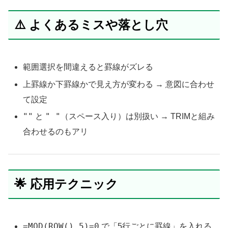
⚠️ よくあるミスや落とし穴
範囲選択を間違えると罫線がズレる
上罫線か下罫線かで見え方が変わる → 意図に合わせ
て設定
""
" "
と
（スペース入り）は別扱い → TRIMと組み
合わせるのもアリ
🌟 応用テクニック
=MOD(ROW(),5)=0
で「5行ごとに罫線」を入れる