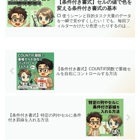
でも条件を満たせば色付けされるか
【条件付き書式】セルの値で色を
Excel条件付き書式マスター講座
ら、...
変える条件付き書式の基本
💥 使うシーンと目的タスク大量のデータ
を一瞬で見やすくしたい！でも、毎回フ
ィルターかけたり色塗ったりするのは面
倒やなぁ…ジッピーそんなときこそ条件
付き書式や！セルの値を自動判定して色
分けしてくれるで〜🔍 今回の条件付き書
式ルールジッピー今日...
【条件付き書式】COUNTIF関数で重複セ
ルを自在にコントロールする方法
【条件付き書式】特定の列やセルに条件
付き罫線を入れる方法