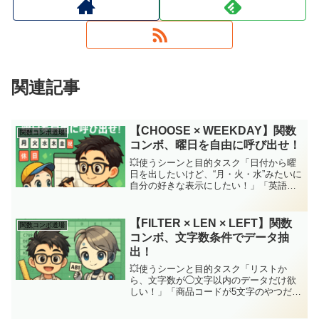
関連記事
【CHOOSE × WEEKDAY】関数
関数コンボ道場
コンボ、曜日を自由に呼び出せ！
💥使うシーンと目的タスク「日付から曜
日を出したいけど、“月・火・水”みたいに
自分の好きな表示にしたい！」「英語で
Mon/Tueでも、祝日用の特別表記でも、
全部自分でカスタマイズしたい！」そん
な時はWEEKDAYで曜日番号を取得し
【FILTER × LEN × LEFT】関数
関数コンボ道場
て、CHOO...
コンボ、文字数条件でデータ抽
出！
💥使うシーンと目的タスク「リストか
ら、文字数が◯文字以内のデータだけ欲
しい！」「商品コードが5文字のやつだけ
抽出したい」とか、「短い名前だけ抜き
たい」みたいなときこの【FILTER × LEN