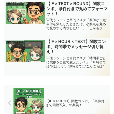
× LEFT】コンボの出番や。ジッピーLEN
【IF × TEXT × ROUND】関数コ
関数コンボ道場
で...
ンボ、条件付きで丸めてフォーマ
ット！
💥使うシーンと目的タスク「数値が一定
条件を満たしたときだけ、小数点を丸め
て見やすく表示したい…」「しかもフォ
ーマットも整えて、見た目バッチリにし
たい…」そんな願望を叶えるのが【IF ×
TEXT × ROUND】の黄金トリオや！ジッ
【IF × HOUR × TEXT】関数コン
関数コンボ道場
ピー(C...
ボ、時間帯でメッセージ切り替
え！
💥使うシーンと目的タスク「時間帯ごと
に挨拶を自動で変えたい！」「10時まで
は“おはよう”、18時までは“こんにちは”、
それ以降は“こんばんは”」みたいに、自動
で文字にして出せたらめっちゃ便利や
ん？ジッピー数値だけやと味気ないけ
ど、TEXTで...
【IF × ROUND】関数コンボ、「条件付
きで四捨五入」の奥義！