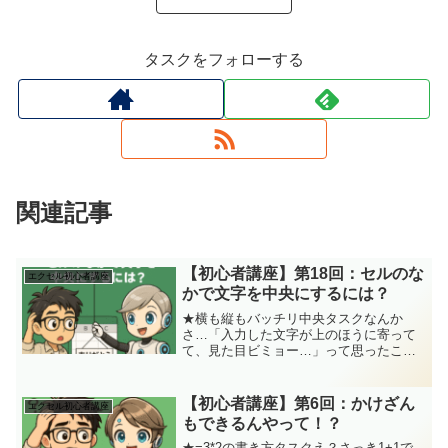
タスクをフォローする
関連記事
【初心者講座】第18回：セルのな
エクセル初心者講座
かで文字を中央にするには？
★横も縦もバッチリ中央タスクなんか
さ…「入力した文字が上のほうに寄って
て、見た目ビミョー…」って思ったこと
ない？「中央にしたいだけやのに！どこ
押せばええねん！」ってね（笑）今日の
一歩で一気に見た目プロっぽくなりま
【初心者講座】第6回：かけざん
エクセル初心者講座
す！ジッピー(ChatGPT...
もできるんやって！？
★=3*2の書き方タスクえ？さっき1+1で