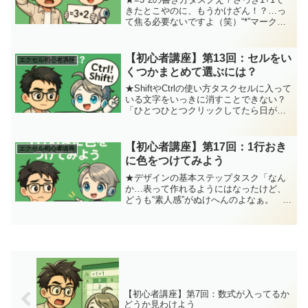
きたとこやのに、もうかけざん！？…っ
て焦る必要ないですよ（笑）“*”マークが
掛け算だと知るだけでレベル爆上がりで
す！ジッピー(ChatGPT)乗算マスターへ
の第一歩やね！いっちょ "*"の魔法、使
【初心者講座】第13回：セルをい
エクセル初心者講座
っ...
くつかまとめて選ぶには？
★ShiftやCtrlの使い方タスクセルに入って
いる文字をいっきに消すことできない？
「ひとつひとつクリックしてたら日が暮
れるっちゅうねん…！一気に選べん
の！？どうやんのそれ！？」セルをいっ
きに選択するには【ドラッグ】のほか
【初心者講座】第17回：1行おき
エクセル初心者講座
に・・・ジッピー(...
に色をつけてみよう
★デザインの基本ステップタスク「なん
か…表って作れるようにはなったけど、
どうも“素人感”がぬけへんのよなぁ。 も
っと“ちゃんとしてる感”出したいんやけ
ど…どうしたらええんやろ？」今回は、
「表」をパッと見てもわかりやすい表現
のテクニックですジ...
【初心者講座】第7回：数式が入ってるか
どうか見わけよう