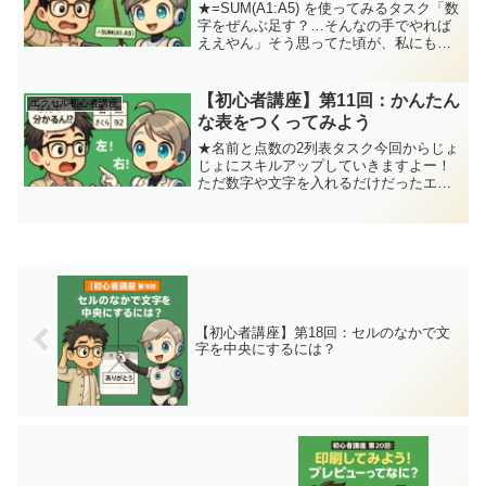
★=SUM(A1:A5) を使ってみるタスク「数
字をぜんぶ足す？…そんなの手でやれば
ええやん」そう思ってた頃が、私にもあ
りました。でもね、気づいたんです。
「え…A1からA5までの合計、たった1つ
の式で出せるやん…なにこれ、魔法？」
【初心者講座】第11回：かんたん
エクセル初心者講座
って。いよ...
な表をつくってみよう
★名前と点数の2列表タスク今回からじょ
じょにスキルアップしていきますよー！
ただ数字や文字を入れるだけだったエク
セルに、ついに“表”っぽさが出てきた！名
前と点数を並べるだけだけど、なんか“そ
れっぽい”ってだけでテンション上がるの
って…あります...
【初心者講座】第18回：セルのなかで文
字を中央にするには？