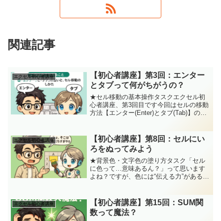
関連記事
【初心者講座】第3回：エンター
エクセル初心者講座
とタブって何がちがうの？
★セル移動の基本操作タスクエクセル初
心者講座、第3回目です今回はセルの移動
方法【エンター(Enter)とタブ(Tab)】の基
本操作を学びます「えっ、エンター押し
たらどこ行くん！？あれ？タブ押した
ら…横に！？なんでや！？」そんなあな
【初心者講座】第8回：セルにい
エクセル初心者講座
たに、今回...
ろをぬってみよう
★背景色・文字色の塗り方タスク「セル
に色って…意味あるん？」って思います
よね？ですが、色には“伝える力”があるの
です。例えば大事なとこは黄色、エラー
は赤、合格は緑とか。文字だけよりもパ
ッと見て“わかる”表になる効果がありま
【初心者講座】第15回：SUM関
エクセル初心者講座
す！ジッピー(Ch...
数って魔法？