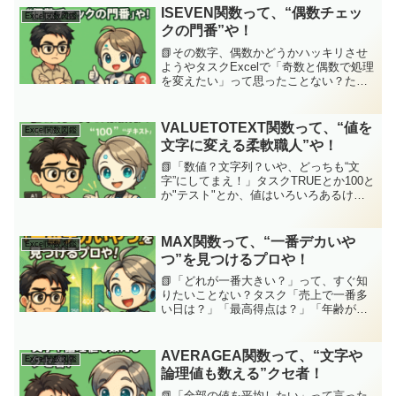
ISEVEN関数って、“偶数チェッ
Excel関数図鑑
クの門番”や！
📗その数字、偶数かどうかハッキリさせ
ようやタスクExcelで「奇数と偶数で処理
を変えたい」って思ったことない？たと
えば、行ごとに色分けしたり、偶数番目
のデータだけ取り出したり…。そんな
時、「2で割り切れるかどうか」を一発で
VALUETOTEXT関数って、“値を
Excel関数図鑑
教えてくれるのがI...
文字に変える柔軟職人”や！
📗「数値？文字列？いや、どっちも“文
字”にしてまえ！」タスクTRUEとか100と
か"テスト"とか、値はいろいろあるけ
ど、それをとにかく“文字”として取り扱い
たいときあるよな？でもTEXT関数じゃう
まくいかんし、どうしたらええんや…？
MAX関数って、“一番デカいや
Excel関数図鑑
ジッピー...
つ”を見つけるプロや！
📗「どれが一番大きい？」って、すぐ知
りたいことない？タスク「売上で一番多
い日は？」「最高得点は？」「年齢が一
番上の人は？」データを見て“最大”を探す
って、めっちゃ日常的な作業やけど、手
で探すんはしんどいよね？ そんなときの
AVERAGEA関数って、“文字や
Excel関数図鑑
味方が【MAX関数...
論理値も数える”クセ者！
📗「全部の値を平均したい」って言った