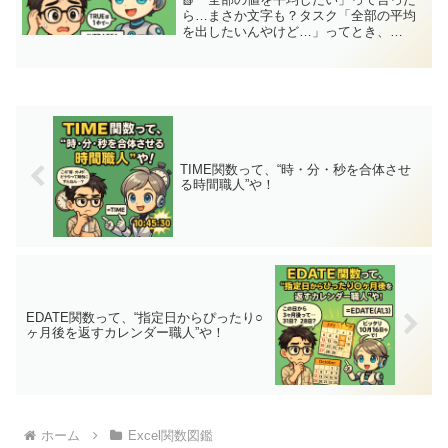
ら…まさか文字も？タスク「全部の平均
を出したいんやけど…」ってとき、
AVERAGEで出した値が「なんか思った
より低い？」実は TRUE や "OK" みたい
な値も含めてカウントしとるんやって！
それがこの【...
TIME関数って、“時・分・秒を合体させ
る時間職人”や！
EDATE関数って、“指定日からぴったり○
ヶ月後を返すカレンダー職人”や！
ホーム
Excel関数図鑑