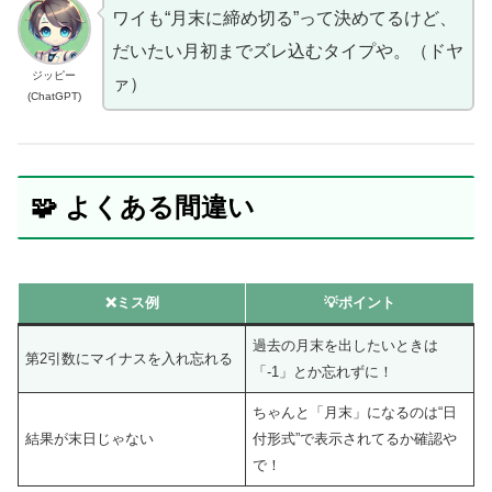
ワイも“月末に締め切る”って決めてるけど、
だいたい月初までズレ込むタイプや。（ドヤ
ジッピー
ァ）
(ChatGPT)
🧩 よくある間違い
❌ミス例
💡ポイント
過去の月末を出したいときは
第2引数にマイナスを入れ忘れる
「-1」とか忘れずに！
ちゃんと「月末」になるのは“日
結果が末日じゃない
付形式”で表示されてるか確認や
で！