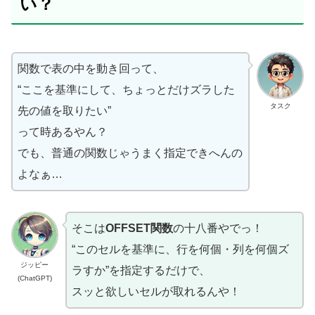
い？
関数で表の中を動き回って、
“ここを基準にして、ちょっとだけズラした
タスク
先の値を取りたい”
って時あるやん？
でも、普通の関数じゃうまく指定できへんの
よなぁ…
そこは
OFFSET関数
の十八番やでっ！
“このセルを基準に、行を何個・列を何個ズ
ジッピー
ラすか”を指定するだけで、
(ChatGPT)
スッと欲しいセルが取れるんや！