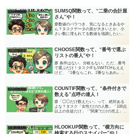
SUMSQ関数って、“二乗の合計屋
Excel関数図鑑
さん”や！
📗数値のバラつき、気になるときあるや
ん？タスクデータの差が大きいとか、小
さい数に埋もれてる数値を強調したいと
きってあるやん？平方（2乗）してから合
計すれば、バラつきが見えやすくなるっ
て話やけど、いちいち一個ずつ =A1^2 っ
CHOOSE関数って、“番号で選ぶ
Excel関数図鑑
てやるの面倒や...
リストの番人”や！
📗 条件はない、分岐もない。ただ…番号
で選ぶだけ！タスクIFもSWITCHもええ
けど、『1番ならこれ、2番ならあれ』っ
て番号で決めたいだけのときあるやん？
シンプルな選択やのに、無理やりIFでネ
ストしてグチャグチャになった経験…あ
COUNTIF関数って、“条件付きで
Excel関数図鑑
るやろ？ジッ...
数える”点呼の達人！
📗「◯◯だけ数えたい」って、絶対ある
よな？タスク「女性だけの人数」「100点
以上の生徒だけ」「“関東”だけの売上」…
みたいに、“全部じゃなくて条件に合うや
つだけ数えたい”って、よくありますそん
なときにドンピシャなのが【COUNTIF関
HLOOKUP関数って、“横方向に
Excel関数図鑑
数】や...
検索する行のスナイパー”や！