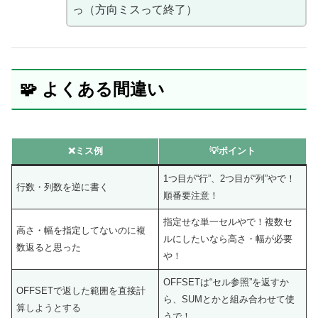
っ（方向ミスって終了）
🧩 よくある間違い
❌ミス例
💡ポイント
1つ目が“行”、2つ目が“列”やで！
行数・列数を逆に書く
順番要注意！
指定せな単一セルやで！複数セ
高さ・幅を指定してないのに複
ルにしたいなら高さ・幅が必要
数返ると思った
や！
OFFSETは“セル参照”を返すか
OFFSETで返した範囲を直接計
ら、SUMとかと組み合わせて使
算しようとする
うで！