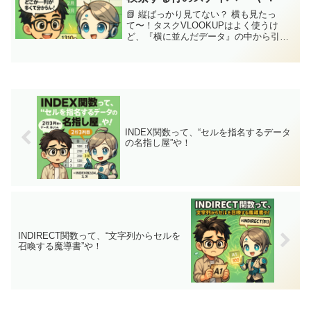
📗 縦ばっかり見てない？ 横も見たっ
て〜！タスクVLOOKUPはよく使うけ
ど、『横に並んだデータ』の中から引っ
張ってきたい時、“これ、できへんや
ん…”って思ったことない？見た目は似て
るのに、案外盲点なんよなぁ〜ジッピー
(ChatGPT)それ...
INDEX関数って、“セルを指名するデータ
の名指し屋”や！
INDIRECT関数って、“文字列からセルを
召喚する魔導書”や！