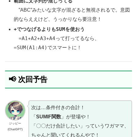
範囲に文字列が混じってる
”ABC”みたいな文字が混ざると無視されるで。意図
的ならええけど、うっかりなら要注意！
+
SUM
でつなげるよりも
を使おう
=A1+A2+A3+A4
って打ってるなら、
=SUM(A1:A4)
でスマートに！
📢 次回予告
次は…条件付きの合計！
「
SUMIF関数
」が登場や！
ジッピー
「〇〇だけ合計したい」っていうワガママ、
(ChatGPT)
ちゃんと聞いてくれるんやで！