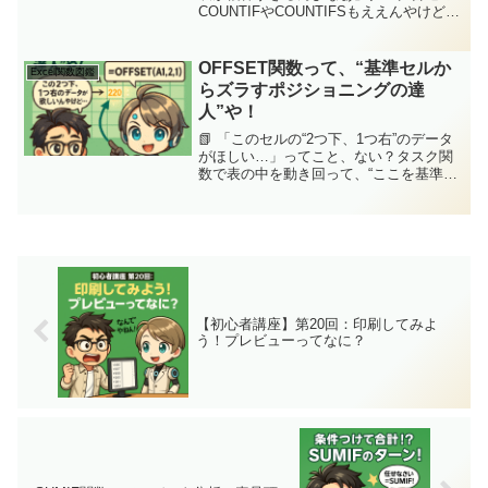
COUNTIFやCOUNTIFSもええんやけど…
列が多すぎる表とか、条件が複数行ある
ともうお手上げ…。『この表の中で、売
上が100以上で担当が“佐藤”のデータって
OFFSET関数って、“基準セルか
Excel関数図鑑
何件？...
らズラすポジショニングの達
人”や！
📗 「このセルの“2つ下、1つ右”のデータ
がほしい…」ってこと、ない？タスク関
数で表の中を動き回って、“ここを基準に
して、ちょっとだけズラした先の値を取
りたい”って時あるやん？でも、普通の関
数じゃうまく指定できへんのよなぁ…ジ
ッピー(Cha...
【初心者講座】第20回：印刷してみよ
う！プレビューってなに？