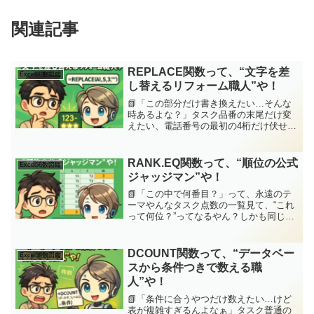
関連記事
REPLACE関数って、“文字を差
Excel関数図鑑
し替えるリフォーム職人”や！
📗「この部分だけ書き換えたい…そんな
時あるよな？」タスク品番の末尾だけ変
えたい、電話番号の最初の4桁だけ伏せた
い、“ここだけピンポイントで差し替えた
い”ってときあるやんな？全部書き直すの
はメンドいし、部分だけ変えられたら…
RANK.EQ関数って、“順位の公式
Excel関数図鑑
ジッピー(Chat...
ジャッジマン”や！
📗「この中で何番目？」って、永遠のテ
ーマやんなタスク点数の一覧見て、“これ
って何位？”ってなるやん？しかも同じ点
数があるときの処理、手計算やと地味に
メンドいんよな…そういう時に限って
『この人、◯位なんです！』って即答せ
DCOUNT関数って、“データベー
Excel関数図鑑
なアカンし💧ジッピー(...
スから条件つきで数える職
人”や！
📗「条件に合うやつだけ数えたい…けど
表が複雑すぎるんよなぁ」タスク普通の