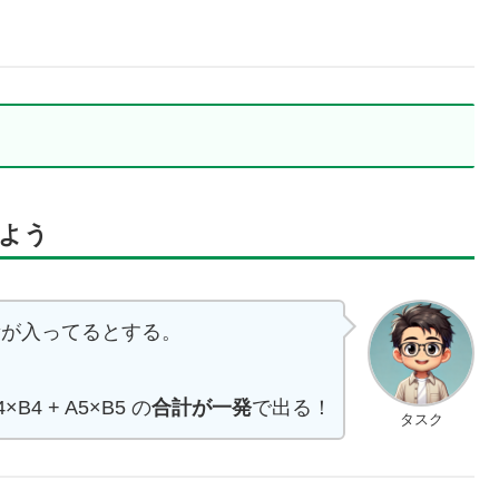
みよう
量が入ってるとする。
×B4 + A5×B5 の
合計が一発
で出る！
タスク