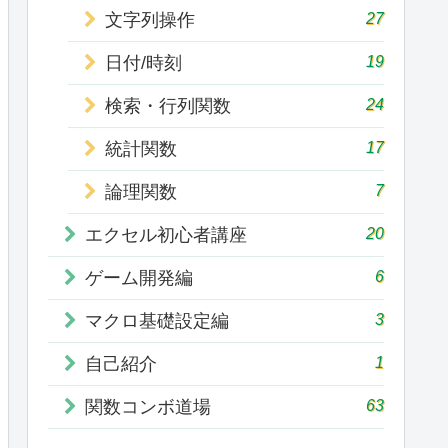
27
文字列操作
19
日付/時刻
24
検索・行列関数
17
統計関数
7
論理関数
20
エクセル初心者講座
6
ゲーム開発編
3
マクロ基礎設定編
1
自己紹介
63
関数コンボ道場