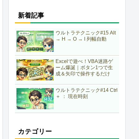
新着記事
ウルトラテクニック#15 Alt
→ H → O → I 列幅自動
Excelで遊べ！VBA迷路ゲ
ーム爆誕｜ボタン1つで生
成＆矢印で操作するだけ
ウルトラテクニック#14 Ctrl
＋ ： 現在時刻
カテゴリー