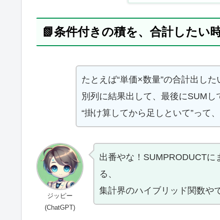
📗条件付きの積を、合計したい
たとえば“単価×数量”の合計出し
別列に結果出して、最後にSUMし
“掛け算してから足しといて”って
出番やな！SUMPRODUCT
る、
集計界のハイブリッド関数や
ジッピー
(ChatGPT)