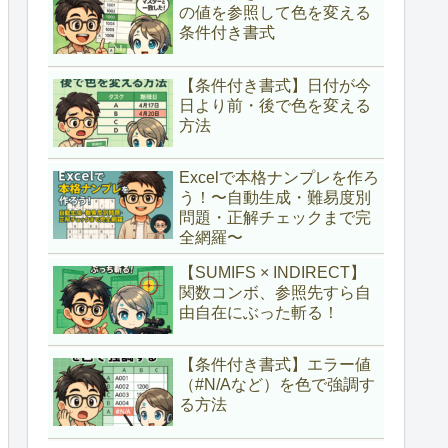
の値を参照して色を変える
条件付き書式
【条件付き書式】日付が今
日より前・後で色を変える
方法
Excelで本格ナンプレを作ろ
う！〜自動生成・難易度別
問題・正解チェックまで完
全網羅〜
【SUMIFS × INDIRECT】
関数コンボ、参照先すら自
由自在にぶった斬る！
【条件付き書式】エラー値
（#N/Aなど）を色で強調す
る方法