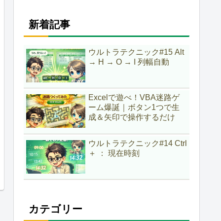
新着記事
ウルトラテクニック#15 Alt
→ H → O → I 列幅自動
Excelで遊べ！VBA迷路ゲ
ーム爆誕｜ボタン1つで生
成＆矢印で操作するだけ
ウルトラテクニック#14 Ctrl
＋ ： 現在時刻
カテゴリー