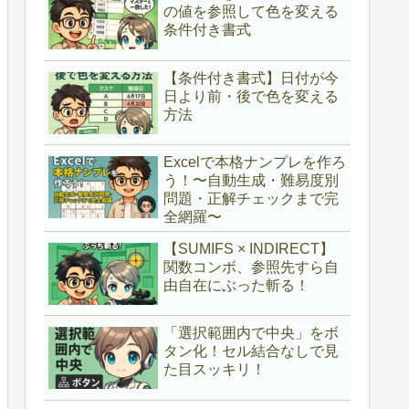
の値を参照して色を変える
条件付き書式
【条件付き書式】日付が今
日より前・後で色を変える
方法
Excelで本格ナンプレを作ろ
う！〜自動生成・難易度別
問題・正解チェックまで完
全網羅〜
【SUMIFS × INDIRECT】
関数コンボ、参照先すら自
由自在にぶった斬る！
「選択範囲内で中央」をボ
タン化！セル結合なしで見
た目スッキリ！