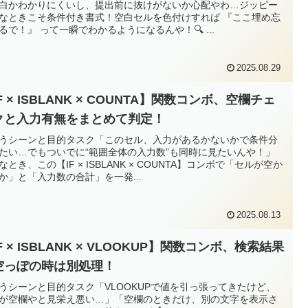
白かわかりにくいし、提出前に抜けがないか心配やわ…ジッピー
なときこそ条件付き書式！空白セルを色付けすれば 『ここ埋め忘
るで！』 って一瞬でわかるようになるんや！🔍 ...
2025.08.29
F × ISBLANK × COUNTA】関数コンボ、空欄チェ
クと入力有無をまとめて判定！
使うシーンと目的タスク「このセル、入力があるかないかで条件分
たい…でもついでに“範囲全体の入力数”も同時に見たいんや！」
なとき、この【IF × ISBLANK × COUNTA】コンボで「セルが空か
か」と「入力数の合計」を一発...
2025.08.13
F × ISBLANK × VLOOKUP】関数コンボ、検索結果
空っぽの時は別処理！
使うシーンと目的タスク「VLOOKUPで値を引っ張ってきたけど、
が空欄やと見栄え悪い…」「空欄のときだけ、別の文字を表示さ