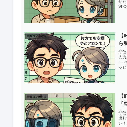
せた
VL
【I
関数コンボ道場
ら
💥
入力
──
ッピー
【I
関数コンボ道場
「
💥
出し
ン！