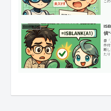
このコ
IS
Excel関数図鑑
偵
📗
件付
断し
たり