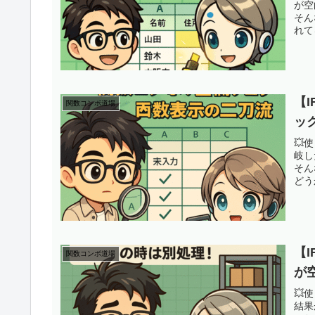
が空
そん
れて
【I
関数コンボ道場
ッ
💥
岐し
そん
どう
【I
関数コンボ道場
が
💥
結果