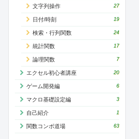
27
文字列操作
19
日付/時刻
24
検索・行列関数
17
統計関数
7
論理関数
20
エクセル初心者講座
6
ゲーム開発編
3
マクロ基礎設定編
1
自己紹介
63
関数コンボ道場