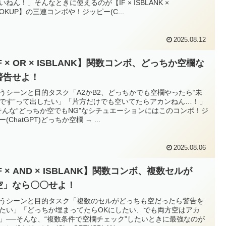
いねん！」そんなときに使えるのが【IF × ISBLANK ×
OOKUP】の三連コンボや！ジッピー(C...
2025.08.12
F × OR × ISBLANK】関数コンボ、どっちか空欄な
警告せよ！
使うシーンと目的タスク「A2かB2、どっちかでも空欄やったら“未
です”って出したい」「片方だけでも空いてたらアカンねん…！」
そんな“どっちか空でもNG”なシチュエーションにはこのコンボ！ジ
(ChatGPT)どっちか空欄 → ...
2025.08.06
F × AND × ISBLANK】関数コンボ、複数セルが
空」なら〇〇せよ！
使うシーンと目的タスク「複数のセルがどっちも空だったら警告を
たい」「どっちか埋まってたらOKにしたい、でも両方空はアカ
」──そんな、“複数条件で空欄チェック”したいときに最強なのが