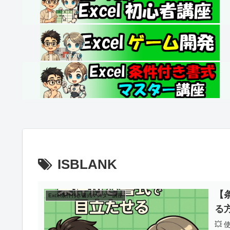
ISBLANK
【
Excel条件付き書式マスター講座
る
💥