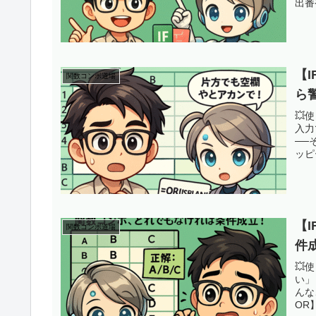
出番
【I
関数コンボ道場
ら
💥
入力
──
ッピー
【I
関数コンボ道場
件
💥
い」
んな
OR