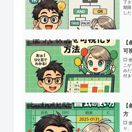
了タ
期限
した
【
Excel条件付き書式マスター講座
可
💥
こが
みた
付き
【
Excel条件付き書式マスター講座
方
💥
り、