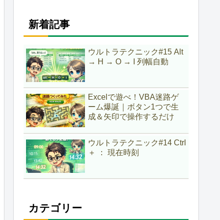
新着記事
ウルトラテクニック#15 Alt
→ H → O → I 列幅自動
Excelで遊べ！VBA迷路ゲ
ーム爆誕｜ボタン1つで生
成＆矢印で操作するだけ
ウルトラテクニック#14 Ctrl
＋ ： 現在時刻
カテゴリー