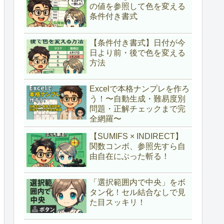
の値を参照して色を変える
条件付き書式
【条件付き書式】日付が今
日より前・後で色を変える
方法
Excelで本格ナンプレを作ろ
う！〜自動生成・難易度別
問題・正解チェックまで完
全網羅〜
【SUMIFS × INDIRECT】
関数コンボ、参照先すら自
由自在にぶった斬る！
「選択範囲内で中央」をボ
タン化！セル結合なしで見
た目スッキリ！