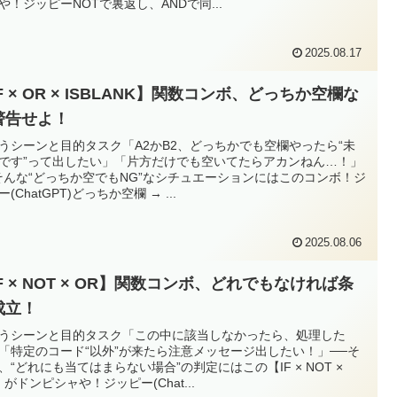
や！ジッピーNOTで裏返し、ANDで同...
2025.08.17
F × OR × ISBLANK】関数コンボ、どっちか空欄な
警告せよ！
使うシーンと目的タスク「A2かB2、どっちかでも空欄やったら“未
です”って出したい」「片方だけでも空いてたらアカンねん…！」
そんな“どっちか空でもNG”なシチュエーションにはこのコンボ！ジ
(ChatGPT)どっちか空欄 → ...
2025.08.06
F × NOT × OR】関数コンボ、どれでもなければ条
成立！
使うシーンと目的タスク「この中に該当しなかったら、処理した
「特定のコード“以外”が来たら注意メッセージ出したい！」──そ
、“どれにも当てはまらない場合”の判定にはこの【IF × NOT ×
】がドンピシャや！ジッピー(Chat...