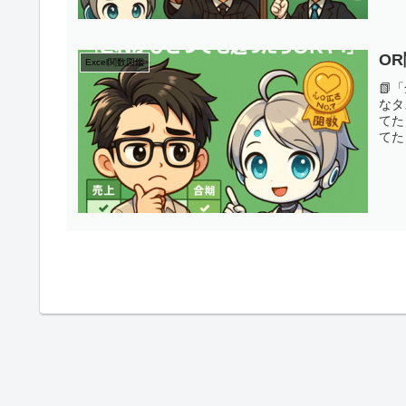
O
Excel関数図鑑
📗
なタ
てた
てた