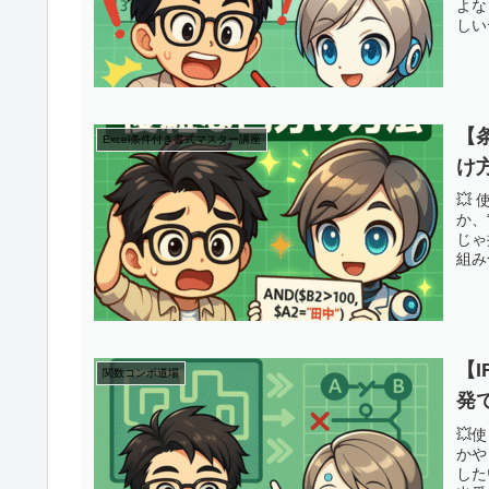
よな
しい
【
Excel条件付き書式マスター講座
け
💥
か、
じゃ
組み
【I
関数コンボ道場
発
💥
かや
した