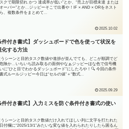
スクで期限切れ かつ 達成率が低い”とか、“売上が目標未達 または
オーバー”とか…ジッピーそこで出番や！IF × AND × ORをネスト
ら、複数条件をまとめて...
2025.10.02
条件付き書式】ダッシュボードで色を使って状況を
視化する方法
 使うシーンと目的タスク数値や進捗が並んでても、どこが順調でど
危険か…いちいち読み取るの面倒やなぁジッピーほな色で信号機
いに“ひと目でわかるダッシュボード”にしたろや！🔍 今回の条件
書式ルールジッピー今日は“セルの値”＋“数式...
2025.09.29
条件付き書式】入力ミスを防ぐ条件付き書式の使い
 使うシーンと目的タスク数値だけ入れてほしい列に文字を打たれた
日付欄に“2025/13/1”みたいな変な値を入れられたりしたら困るん