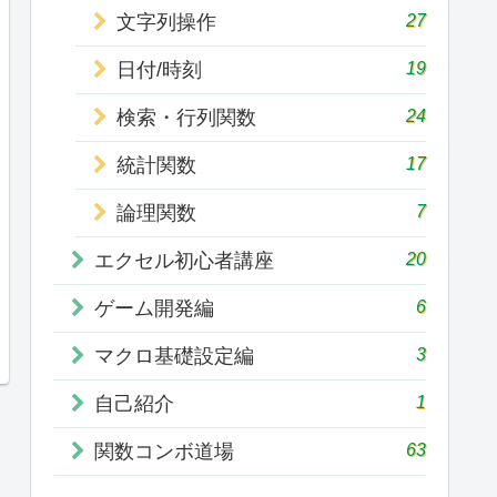
27
文字列操作
19
日付/時刻
24
検索・行列関数
17
統計関数
7
論理関数
20
エクセル初心者講座
6
ゲーム開発編
3
マクロ基礎設定編
1
自己紹介
63
関数コンボ道場