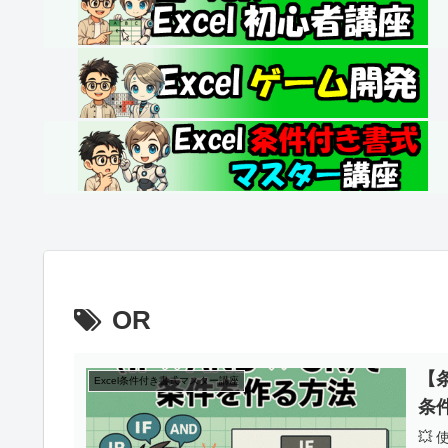
OR
【条
Excel条件付き書式マスター講座
条
💥