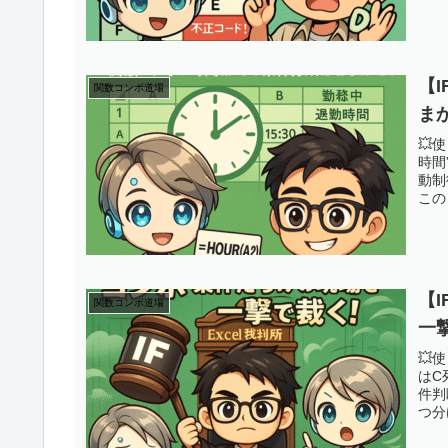
【
関数コンボ道場
ま
💥
時間
動制
この
【I
関数コンボ道場
一
💥
はC
件判
つ分