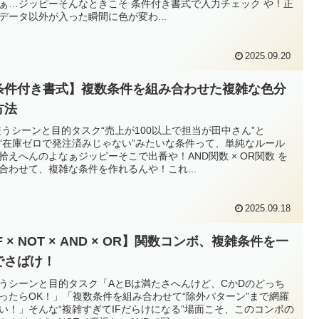
ぁ…ジッピーそんなときこそ 条件付き書式で入力チェック や！正
データ以外が入った瞬間に色が変わ...
2025.09.20
条件付き書式】複数条件を組み合わせた複雑な色分
方法
 使うシーンと目的タスク“売上が100以上で担当が田中さん”と
“在庫ゼロで発注済みじゃない”みたいな条件って、単純なルール
拾えへんのよなぁジッピーそこで出番や！AND関数 × OR関数 を
合わせて、複雑な条件を作れるんや！これ...
2025.09.18
F × NOT × AND × OR】関数コンボ、複雑条件を一
でさばけ！
使うシーンと目的タスク「AとBは満たさへんけど、CかDのどっち
ったらOK！」「複数条件を組み合わせて“除外パターン”まで網羅
い！」そんな“複雑すぎてIFだらけになる”場面こそ、このコンボの