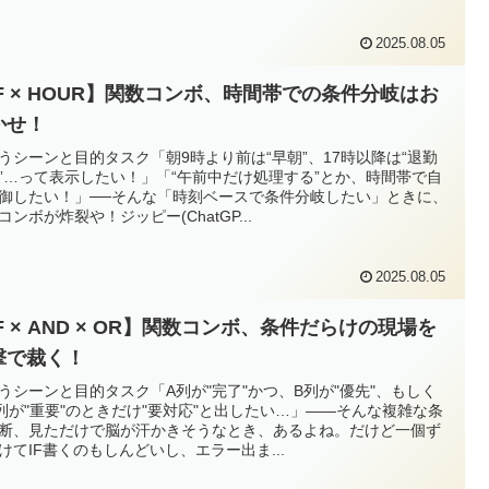
2025.08.05
IF × HOUR】関数コンボ、時間帯での条件分岐はお
かせ！
使うシーンと目的タスク「朝9時より前は“早朝”、17時以降は“退勤
”…って表示したい！」「“午前中だけ処理する”とか、時間帯で自
御したい！」──そんな「時刻ベースで条件分岐したい」ときに、
コンボが炸裂や！ジッピー(ChatGP...
2025.08.05
F × AND × OR】関数コンボ、条件だらけの現場を
撃で裁く！
使うシーンと目的タスク「A列が"完了"かつ、B列が"優先"、もしく
列が"重要"のときだけ"要対応"と出したい…」――そんな複雑な条
断、見ただけで脳が汗かきそうなとき、あるよね。だけど一個ず
けてIF書くのもしんどいし、エラー出ま...