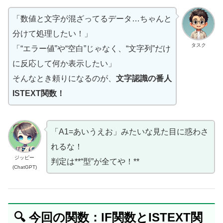
「数値と文字が混ざってるデータ…ちゃんと
分けて処理したい！」
タスク
「“エラー値”や“空白”じゃなく、“文字列”だけ
に反応して何か表示したい」
そんなとき頼りになるのが、
文字認識の番人
ISTEXT関数！
「A1=あいうえお」みたいな見た目に惑わさ
れるな！
ジッピー
判定は**“型”が全てや！**
(ChatGPT)
🔍 今回の関数：IF関数とISTEXT関