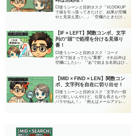
💥使うシーンと目的タスク「VLOOKUP
で値を引っ張ってきたけど、結果が空欄
やと見栄え悪い…」「空欄のときだけ、
別の文字を表示させたいねん！」そんな
ときに使えるのが【IF × ISBLANK ×
VLOOKUP】の三連コンボや！ジッピー
【IF × LEFT】関数コンボ、文字
関数コンボ道場
(C...
列の“頭”で処理を分ける見張り
番！
💥使うシーンと目的タスク「コード
が“A”で始まってたら“重要”、それ以外は
空欄にしたい」「“あ”で始まる名前はひら
がな優先リストにしたい」などなど、先
頭の文字をトリガーにして処理を切り替
えたいことってあるよな！ジッピー
【MID × FIND × LEN】関数コン
関数コンボ道場
(ChatGPT)LE...
ボ、文字列を自在に切り出せ！
💥使うシーンと目的タスク「文字の一部
だけ欲しいんやけど、位置も長さもバラ
バラやねん！」「例えばメールアドレス
からユーザー名だけ抜きたい」とか、
「商品コードから一部を取り出したい」
とか。そんな時に活躍するのが【MID ×
FIND × LEN...