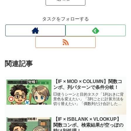
タスクをフォローする
関連記事
【IF × MOD × COLUMN】関数コ
関数コンボ道場
ンボ、列パターンで条件分岐！
💥使うシーンと目的タスク「1列おきに背
景色を変えたい」「3列ごとに計算方法を
切り替えたい」「偶数列だけ合計した
い」そんな“列パターン制御”は、このコン
ボの十八番や！ジッピー(ChatGPT)MOD
で列番号の規則性をつかみ、IFで条件を
【IF × ISBLANK × VLOOKUP】
関数コンボ道場
振り分...
関数コンボ、検索結果が空っぽの
時は別処理！