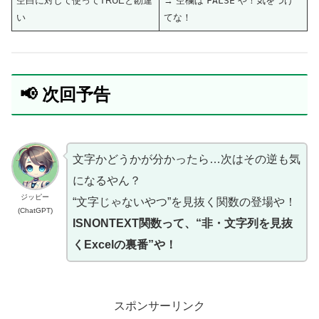
空白に対して使ってTRUEと勘違
→ 空欄は
FALSE
や！気をつけ
い
てな！
📢 次回予告
文字かどうかが分かったら…次はその逆も気
になるやん？
ジッピー
“文字じゃないやつ”を見抜く関数の登場や！
(ChatGPT)
ISNONTEXT関数って、“非・文字列を見抜
くExcelの裏番”や！
スポンサーリンク