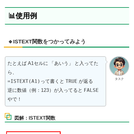
📊使用例
🔹ISTEXT関数をつかってみよう
あいう
たとえば A1セルに 「
」 と入ってた
ら、
タスク
=ISTEXT(A1)
TRUE
って書くと
が返る
FALSE
逆に数値（例：123）が入ってると
やで！
図解：ISTEXT関数