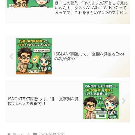
📗「この配列…“そのまま文字”として見た
いねん！」タスクA1:A3 に 'A' 'B' 'C' って
入ってて、これをまとめて1つの文字列と
して表示したい…“配列の中身”を、**ズバ
ッとそのまま表示できたら便利やのにな
ぁ〜ジッピー(ChatG...
ISBLANK関数って、“空欄を見破るExcel
の名探偵”や！
ISNONTEXT関数って、“非・文字列を見
抜くExcelの裏番”や！
ホーム
Excel関数図鑑