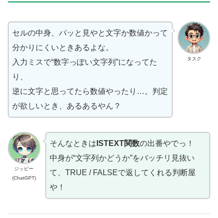
セルの中身、パッと見やと文字か数値かって
分かりにくいときあるよな。
タスク
入力ミスで“数字っぽい文字列”になってた
り、
逆に文字と思ってたら数値やったり…。判定
が欲しいとき、あるあるやん？
そんなときは
ISTEXT関数
の出番やでっ！
中身が“文字列かどうか”をバッチリ見抜い
ジッピー
て、TRUE / FALSEで返してくれる判断屋
(ChatGPT)
や！