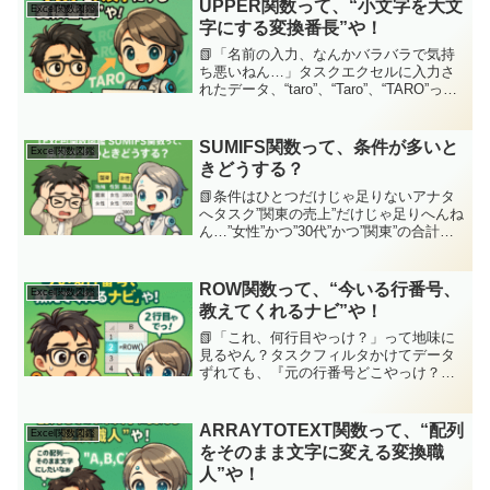
UPPER関数って、“小文字を大文
Excel関数図鑑
字にする変換番長”や！
📗「名前の入力、なんかバラバラで気持
ち悪いねん…」タスクエクセルに入力さ
れたデータ、“taro”、“Taro”、“TARO”って
バラッバラ…揃ってへんと見栄えも悪い
し、比較もできへん。そんなんで集計と
か検索とか、ミスるやんか。ジッピー
SUMIFS関数って、条件が多いと
Excel関数図鑑
(Ch...
きどうする？
📗条件はひとつだけじゃ足りないアナタ
へタスク”関東の売上”だけじゃ足りへんね
ん…”女性”かつ”30代”かつ”関東”の合計が
知りたいんや…！条件3つくらい当たり前
やん？ジッピー(ChatGPT)ほな、ワシの
出番やな。条件ラッシュ、お任せあれ
ROW関数って、“今いる行番号、
Excel関数図鑑
っ...
教えてくれるナビ”や！
📗「これ、何行目やっけ？」って地味に
見るやん？タスクフィルタかけてデータ
ずれても、『元の行番号どこやっけ？』
ってなるやん。あと連番つける時とか、1
行目に1、2行目に2って…地味に大事やの
に意外と知られてへんよな、ROWジッピ
ARRAYTOTEXT関数って、“配列
Excel関数図鑑
ー(ChatGP...
をそのまま文字に変える変換職
人”や！