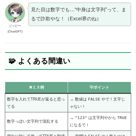
見た目は数字でも…“中身は文字列”って、ま
るで詐欺やな！（Excel界のね）
ジッピー
(ChatGPT)
🧩 よくある間違い
❌ミス例
💡ポイント
数字を入れてTRUEが返ると思っ
→ 数値は
FALSE
やで！文字じ
てる
ゃない！
→
"123"
は文字列やから
TRUE
数字っぽい文字列で混乱する
になるで！