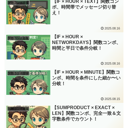
【IF × HOUR × TEXT】関数コン
関数コンボ道場
ボ、時間帯でメッセージ切り替
え！
2025.08.16
【IF × HOUR ×
関数コンボ道場
NETWORKDAYS】関数コンボ、
時間と平日で条件分岐！
2025.08.16
【IF × HOUR × MINUTE】関数コ
関数コンボ道場
ンボ、時間を条件にした細か〜い
分岐！
2025.08.15
【SUMPRODUCT × EXACT ×
関数コンボ道場
LEN】関数コンボ、完全一致＆文
字数条件でカウント！