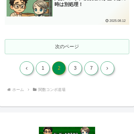
時は別処理！
2025.08.12
次のページ
前
次
1
2
3
7
へ
へ
ホーム
関数コンボ道場