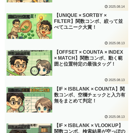
2025.08.14
【UNIQUE × SORTBY ×
関数コンボ道場
FILTER】関数コンボ、絞って並
べてユニーク大賞！
2025.08.13
【OFFSET × COUNTA × INDEX
関数コンボ道場
× MATCH】関数コンボ、動く範
囲と位置特定の最強タッグ！
2025.08.13
【IF × ISBLANK × COUNTA】関
関数コンボ道場
数コンボ、空欄チェックと入力有
無をまとめて判定！
2025.08.13
【IF × ISBLANK × VLOOKUP】
関数コンボ道場
関数コンボ、検索結果が空っぽの